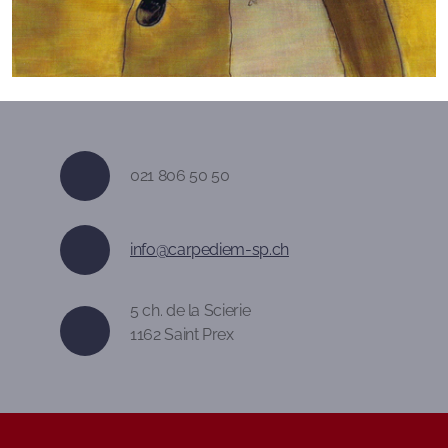
021 806 50 50
info@carpediem-sp.ch
5 ch. de la Scierie
1162 Saint Prex