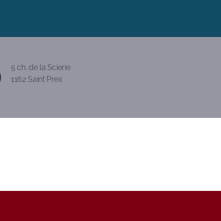
5 ch. de la Scierie
1162 Saint Prex