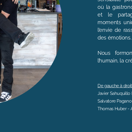
où la gastrono
et le parta
moments uniq
l’envie de ras
des émotions
Nous formon
l’humain, la cr
De gauche à droit
Javier Sahuquillo 
Salvatore Pagano
Thomas Huber - Ac