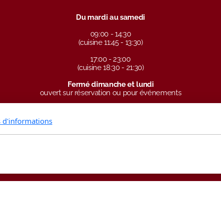
Du mardi au samedi
09:00 - 14:30
(cuisine 11:45 - 13:30)
17:00 - 23:00
(cuisine 18:30 - 21:30)
Fermé dimanche et lundi
ouvert sur réservation ou pour événements
s d'informations
www.carpediem-sp.ch
Designed by adhoc events for: Carpe Diem SP Sàrl